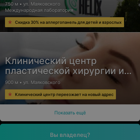
750 м • ул. Маяковского
Международная лаборатория
Скидка 30% на аллергопанель для детей и взрослых
Клинический центр
пластической хирургии и
медицинской
900 м • ул. Маяковского
косметологии
Клинический центр переезжает на новый адрес
Показать ещё
Вы владелец?